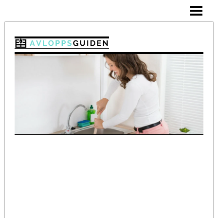
SKÖTSEL
RENSBAND
VATTENLÅS
STOPP I HANDFAT
BAKPULVER I AVLOPPET
BLOGG