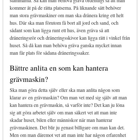
stammarna. Så kan man behöva gräva ordentligt så att man
kommer åt på de rätta platserna. På liknande sätt behöver
man stora grävmaskiner om man ska dränera kring ett helt
hus. Där ska man förutom få bort all jord och sand, och
sådant som kan ligga runt ett hus, även gräva så att
dräneringsrör och dräneringsskivor kan ligga rätt i vinkel från
huset. Så då kan man behöva gräva ganska mycket innan
man får plats för sådana dräneringssaker.
Bättre anlita en som kan hantera
grävmaskin?
Ska man göra detta själv eller ska man anlita någon som
klarar av en grävmaskin? Om man vet med sig själv att man
kan hantera en grävmaskin, så varför inte? Det kan ju löna
sig att göra arbetet själv om man säkert vet att man inte
skadar huset, bilen eller människor när man hanterar
grävmaskinen. Det blir ju genast billigare om man kan det.
Men om man däremot vet att man inte har någon erfarenhet