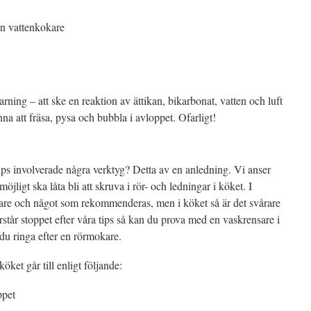
en vattenkokare
ning – att ske en reaktion av ättikan, bikarbonat, vatten och luft
a att fräsa, pysa och bubbla i avloppet. Ofarligt!
tips involverade några verktyg? Detta av en anledning. Vi anser
jligt ska låta bli att skruva i rör- och ledningar i köket. I
ättare och något som rekommenderas, men i köket så är det svårare
arstår stoppet efter våra tips så kan du prova med en vaskrensare i
du ringa efter en rörmokare.
öket går till enligt följande:
ppet