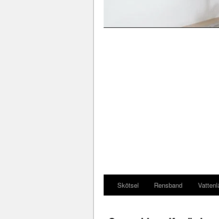
Skötsel
Rensband
Vattenl