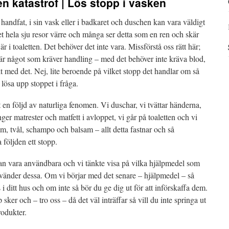
en katastrof | Lös stopp i vasken
tt handfat, i sin vask eller i badkaret och duschen kan vara väldigt
det hela sju resor värre och många ser detta som en ren och skär
 är i toaletten. Det behöver det inte vara. Missförstå oss rätt här;
p är något som kräver handling – med det behöver inte kräva blod,
kt med det. Nej, lite beroende på vilket stopp det handlar om så
 lösa upp stoppet i fråga.
lt en följd av naturliga fenomen. Vi duschar, vi tvättar händerna,
ger matrester och matfett i avloppet, vi går på toaletten och vi
, tvål, schampo och balsam – allt detta fastnar och så
följden ett stopp.
an vara användbara och vi tänkte visa på vilka hjälpmedel som
nvänder dessa. Om vi börjar med det senare – hjälpmedel – så
s i ditt hus och om inte så bör du ge dig ut för att införskaffa dem.
sker och – tro oss – då det väl inträffar så vill du inte springa ut
rodukter.