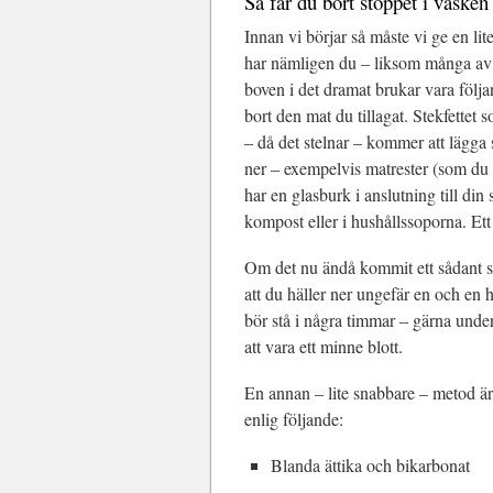
Så får du bort stoppet i vasken
Innan vi börjar så måste vi ge en lit
har nämligen du – liksom många av 
boven i det dramat brukar vara följa
bort den mat du tillagat. Stekfettet 
– då det stelnar – kommer att lägga
ner – exempelvis matrester (som du o
har en glasburk i anslutning till din 
kompost eller i hushållssoporna. Ett 
Om det nu ändå kommit ett sådant så 
att du häller ner ungefär en och en h
bör stå i några timmar – gärna und
att vara ett minne blott.
En annan – lite snabbare – metod är 
enlig följande:
Blanda ättika och bikarbonat