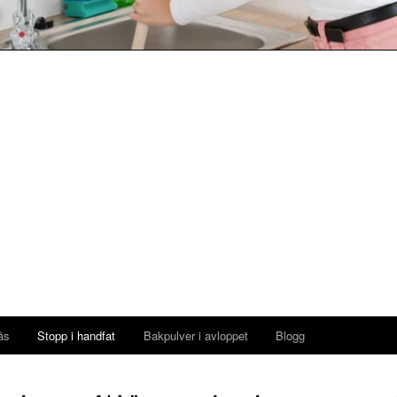
ås
Stopp i handfat
Bakpulver i avloppet
Blogg