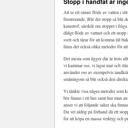
Stopp i handfat är ing
Att se ett sämre flöde av vatten i si
frustrerande. Blir det stopp så blir 
katastrof; särskilt om stoppet i fråga
dåligt flöde av vattnet och ett stop
svett och tårar för att komma till bu
finns det också olika metoder för att
Det mesta som ligger där är trots al
vi kammar oss, vi lagar mat och slän
använder oss av exempelvis tandkräm
småningom så blir också den direkta 
Vi tänkte visa några metoder som k
bör finnas i ett hus samt hur man a
anser vi att följande saker ska finna
Du vet aldrig på förhand då ett stopp 
för att köpa en massa verktyg och p