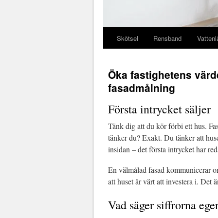
Skötsel
Rensband
Vattenl
Öka fastighetens värd
fasadmålning
Första intrycket säljer
Tänk dig att du kör förbi ett hus. Fa
tänker du? Exakt. Du tänker att huset
insidan – det första intrycket har red
En välmålad fasad kommunicerar omta
att huset är värt att investera i. Det
Vad säger siffrorna ege