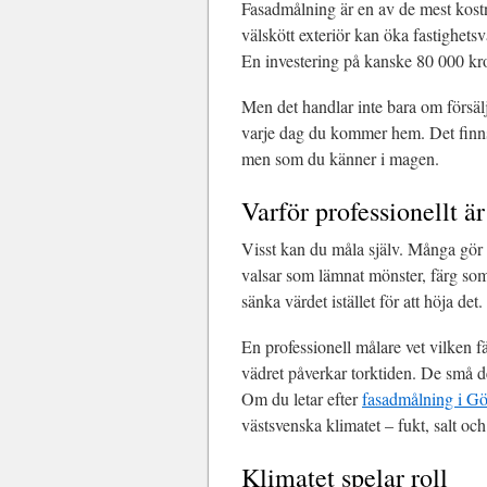
Fasadmålning är en av de mest kostn
välskött exteriör kan öka fastighets
En investering på kanske 80 000 kron
Men det handlar inte bara om försälj
varje dag du kommer hem. Det finns et
men som du känner i magen.
Varför professionellt ä
Visst kan du måla själv. Många gör
valsar som lämnat mönster, färg som
sänka värdet istället för att höja det.
En professionell målare vet vilken 
vädret påverkar torktiden. De små det
Om du letar efter
fasadmålning i G
västsvenska klimatet – fukt, salt och
Klimatet spelar roll