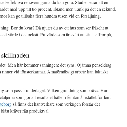
adseffektiva renoveringarna du kan göra. Studier visar att en
värdet med upp till tio procent. Ibland mer. Tänk på det en sekund.
or kan ge tillbaka flera hundra tusen vid en försäljning.
ning. Bor du kvar? Då njuter du av ett hus som ser fräscht ut
t värde i det också. Ett värde som är svårt att sätta siffror på,
r skillnaden
 det. Men här kommer sanningen: det syns. Ojämna penseldrag,
 rinner vid fönsterkarmar. Amatörmässigt arbete kan faktiskt
färg som passar underlaget. Vilken grundning som krävs. Hur
aljerna som gör att resultatet håller i femton år istället för fem.
öteborg
så finns det hantverkare som verkligen förstår det
 blåst kräver rätt produktval.