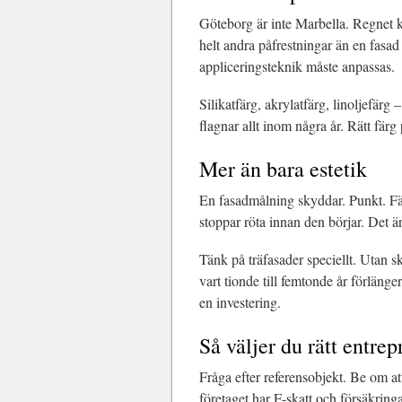
Göteborg är inte Marbella. Regnet ko
helt andra påfrestningar än en fasad
appliceringsteknik måste anpassas.
Silikatfärg, akrylatfärg, linoljefärg
flagnar allt inom några år. Rätt färg
Mer än bara estetik
En fasadmålning skyddar. Punkt. Fär
stoppar röta innan den börjar. Det ä
Tänk på träfasader speciellt. Utan s
vart tionde till femtonde år förläng
en investering.
Så väljer du rätt entrep
Fråga efter referensobjekt. Be om att 
företaget har F-skatt och försäkring