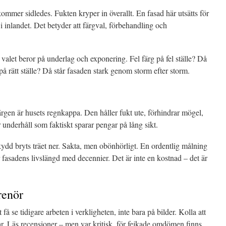
mmer sidledes. Fukten kryper in överallt. En fasad här utsätts för
 i inlandet. Det betyder att färgval, förbehandling och
 – valet beror på underlag och exponering. Fel färg på fel ställe? Då
 på rätt ställe? Då står fasaden stark genom storm efter storm.
gen är husets regnkappa. Den håller fukt ute, förhindrar mögel,
r underhåll som faktiskt sparar pengar på lång sikt.
kydd bryts träet ner. Sakta, men obönhörligt. En ordentlig målning
er fasadens livslängd med decennier. Det är inte en kostnad – det är
renör
få se tidigare arbeten i verkligheten, inte bara på bilder. Kolla att
ar. Läs recensioner – men var kritisk, för fejkade omdömen finns