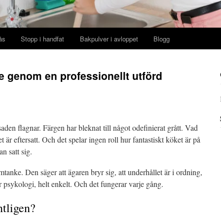
ås
Stopp i handfat
Bakpulver i avloppet
Blogg
e genom en professionellt utförd
saden flagnar. Färgen har bleknat till något odefinierat grått. Vad
 är eftersatt. Och det spelar ingen roll hur fantastiskt köket är på
an satt sig.
nke. Den säger att ägaren bryr sig, att underhållet är i ordning,
 är psykologi, helt enkelt. Och det fungerar varje gång.
ntligen?