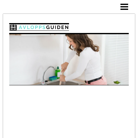
SKÖTSEL
RENSBAND
VATTENLÅS
STOPP I HANDFAT
BAKPULVER I AVLOPPET
BLOGG