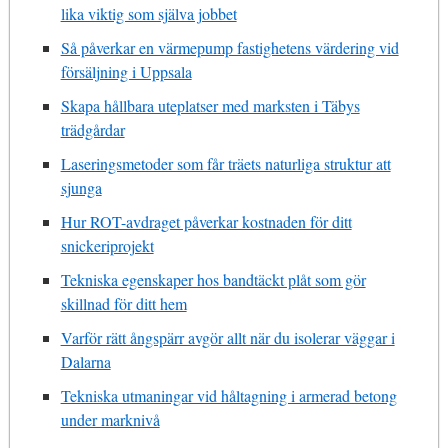
lika viktig som själva jobbet
Så påverkar en värmepump fastighetens värdering vid
försäljning i Uppsala
Skapa hållbara uteplatser med marksten i Täbys
trädgårdar
Laseringsmetoder som får träets naturliga struktur att
sjunga
Hur ROT-avdraget påverkar kostnaden för ditt
snickeriprojekt
Tekniska egenskaper hos bandtäckt plåt som gör
skillnad för ditt hem
Varför rätt ångspärr avgör allt när du isolerar väggar i
Dalarna
Tekniska utmaningar vid håltagning i armerad betong
under marknivå